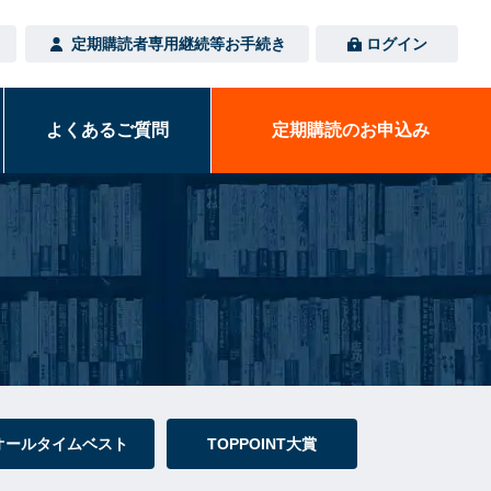
定期購読者専用
継続等お手続き
ログイン
よくある
ご質問
定期購読の
お申込み
オールタイムベスト
TOPPOINT大賞