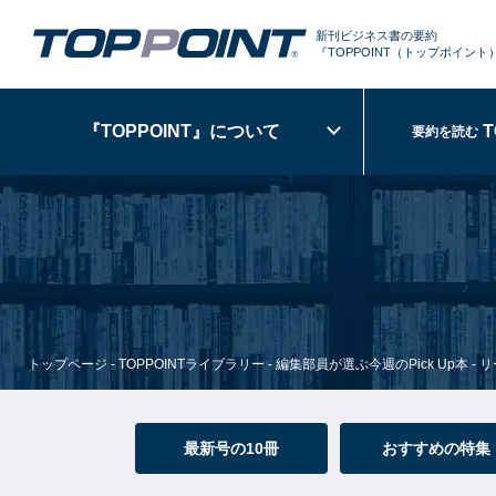
新刊ビジネス書の要約
『TOPPOINT
（トップポイント
『TOPPOINT』
について
T
要約を読む
トップページ
-
TOPPOINTライブラリー
-
編集部員が選ぶ今週のPick Up本
-
リ
最新号の10冊
おすすめの特集