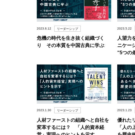
2023.6.12
2023.5.22
リーダーシップ
危機の時代を生き抜く組織づく
人望力
り その本質を中国古典に学ぶ
ニケー
“5つの
2023.1.30
2023.1.23
リーダーシップ
人材ファーストの組織へと自社を
優れた
変革するには？ 「人的資本経
「人の
営」実現へのヒントを示す
を歴史