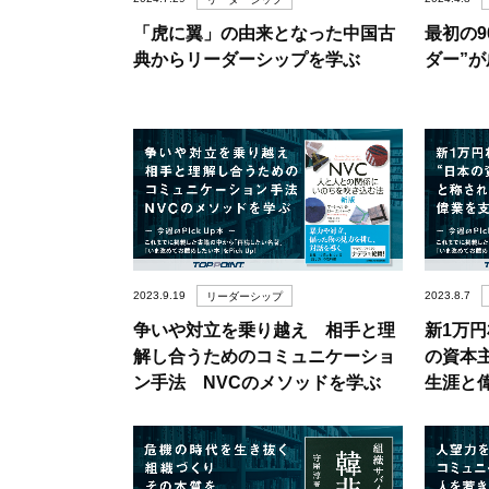
「虎に翼」の由来となった中国古
最初の9
典からリーダーシップを学ぶ
ダー”
2023.9.19
2023.8.7
リーダーシップ
争いや対立を乗り越え 相手と理
新1万
解し合うためのコミュニケーショ
の資本
ン手法 NVCのメソッドを学ぶ
生涯と