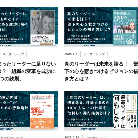
2025.4.7
リーダーシップ
リーダーシップ
失ったリーダーに足りない
真のリーダーは未来を語る！ 
は？ 組織の変革を成功に
下の心を惹きつけるビジョンの
8つの鉄則」
き方とは？
2023.9.25
リーダーシップ
リーダーシップ