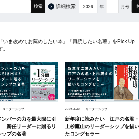
検索
詳細検索
年
月号
いま改めてお薦めしたい本」「再読したい名著」をPick Up
す。
2026.3.30
リーダーシップ
リーダーシップ
メンバーの力を最大限に引
新年度に読みたい 江戸の名君
！ 新任リーダーに贈るリ
上杉鷹山のリーダーシップを描
シップの名著
たロングセラー