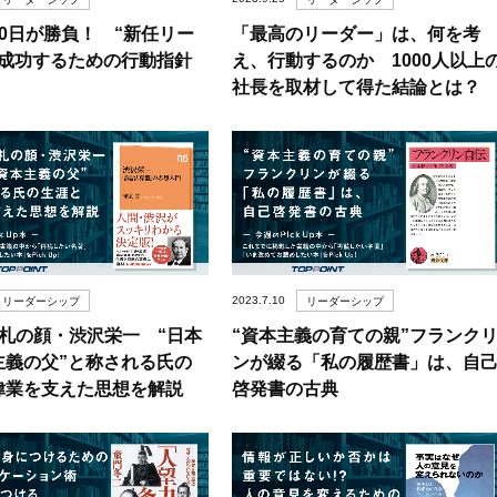
0日が勝負！ “新任リー
「最高のリーダー」は、何を考
が成功するための行動指針
え、行動するのか 1000人以上
社長を取材して得た結論とは？
2023.7.10
リーダーシップ
リーダーシップ
円札の顔・渋沢栄一 “日本
“資本主義の育ての親”フランク
主義の父”と称される氏の
ンが綴る「私の履歴書」は、自
偉業を支えた思想を解説
啓発書の古典