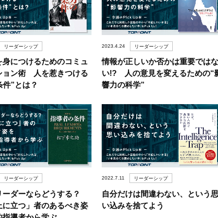
2023.4.24
リーダーシップ
リーダーシップ
を身につけるためのコミュ
情報が正しいか否かは重要では
ション術 人を惹きつける
い!? 人の意見を変えるための“
条件”とは？
響力の科学”
2022.7.11
リーダーシップ
リーダーシップ
リーダーならどうする？
自分だけは間違わない、という
上に立つ」者のあるべき姿
い込みを捨てよう
的指導者から学ぶ