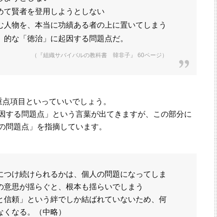
めて賢者を登用しようとしない
む人物を、本当に功績ある者の上に置いてしまう
』的な「徳治」に起因する問題点だ。
（『組織サバイバルの教科書 韓非子』 60ページ）
重点項目といっていいでしょう。
因する問題点」という言葉が出てきますが、この部分に
の問題点」を指摘しています。
につけ続けられるかは、個人の問題になってしま
の意思が揺らぐと、根本も揺らいでしまう
と信頼」という絆でしか結ばれていないため、何
なくなる。（中略）