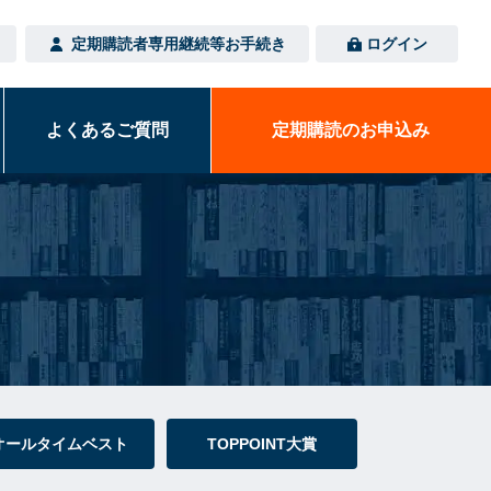
定期購読者専用
継続等お手続き
ログイン
よくある
ご質問
定期購読の
お申込み
オールタイムベスト
TOPPOINT大賞