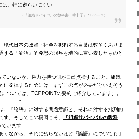
には、特に逆らいにくい
（『組織サバイバルの教科書 韓非子』 58ページ）
、現代日本の政治・社会を揶揄する言葉は数多くありま
通する『論語』的発想の限界を端的に言い表したものと
ていないか、権力を持つ側が自己点検すること。組織
的に発揮するためには、まずこの点が必要だといえそう
については、TOPPOINTの要約で紹介しています）。
＊
は、『論語』に対する問題意識と、それに対する批判的
です。そしてこの構図こそ、
『組織サバイバルの教科
っています。
ありながら、それに劣らないほど『論語』についても丁