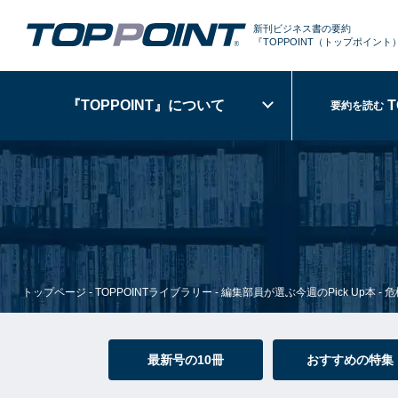
新刊ビジネス書の要約
『TOPPOINT
（トップポイント
『TOPPOINT』
について
T
要約を読む
トップページ
-
TOPPOINTライブラリー
-
編集部員が選ぶ今週のPick Up本
-
危
最新号の10冊
おすすめの特集