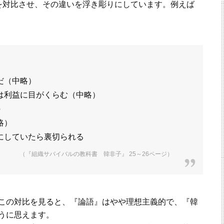
を対比させ、その違いを浮き彫りにしています。例えば
だ（中略）
は利益に目がくらむ（中略）
の
略）
にしていたら裏切られる
（『組織サバイバルの教科書 韓非子』 25～26ページ）
この対比を見ると、『論語』はやや理想主義的で、『韓
うに思えます。