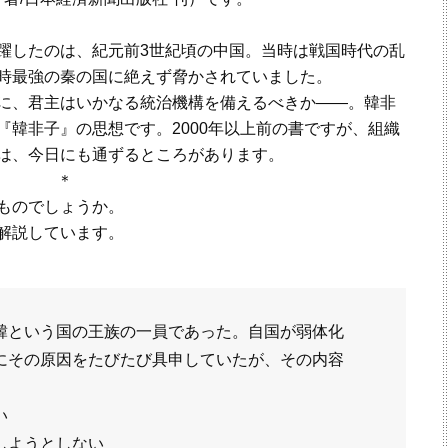
したのは、紀元前3世紀頃の中国。当時は戦国時代の乱
時最強の秦の国に絶えず脅かされていました。
に、君主はいかなる統治機構を備えるべきか――。韓非
『韓非子』の思想です。2000年以上前の書ですが、組織
は、今日にも通ずるところがあります。
＊
ものでしょうか。
解説しています。
韓という国の王族の一員であった。自国が弱体化
にその原因をたびたび具申していたが、その内容
い
しようとしない