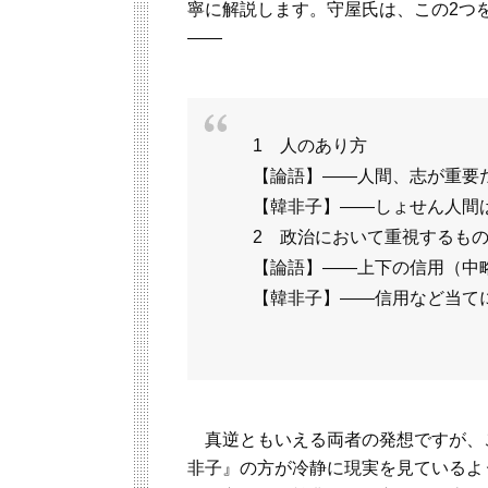
寧に解説します。守屋氏は、この2つ
――
1 人のあり方
【論語】――人間、志が重要
【韓非子】――しょせん人間
2 政治において重視するも
【論語】――上下の信用（中
【韓非子】――信用など当て
真逆ともいえる両者の発想ですが、
非子』の方が冷静に現実を見ているよ