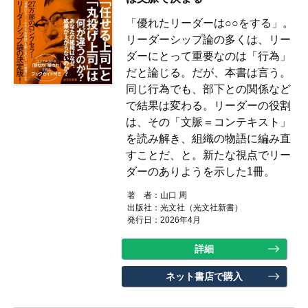
「優れたリーダーは○○をする」。
リーダーシップ論の多くは、リー
ダーにとって重要なのは「行為」
だと論じる。だが、本書は言う。
同じ行為でも、部下との関係など
で結果は変わる。リーダーの役割
は、その「文脈＝コンテキスト」
を読み解き、組織の物語に編み直
すことだ、と。新たな視点でリー
ダーのありようを示した1冊。
著 者：
山口 周
出版社：
光文社（光文社新書）
発行日：2026年4月
詳細
ネット書店で購入