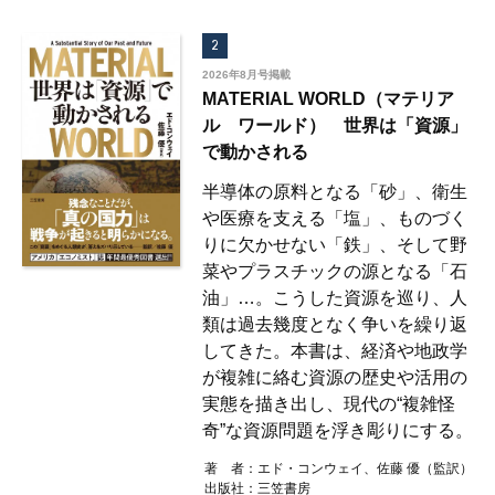
2
2026年8月号掲載
MATERIAL WORLD（マテリア
ル ワールド） 世界は「資源」
で動かされる
半導体の原料となる「砂」、衛生
や医療を支える「塩」、ものづく
りに欠かせない「鉄」、そして野
菜やプラスチックの源となる「石
油」…。こうした資源を巡り、人
類は過去幾度となく争いを繰り返
してきた。本書は、経済や地政学
が複雑に絡む資源の歴史や活用の
実態を描き出し、現代の“複雑怪
奇”な資源問題を浮き彫りにする。
著 者：
エド・コンウェイ、佐藤 優（監訳）
出版社：
三笠書房