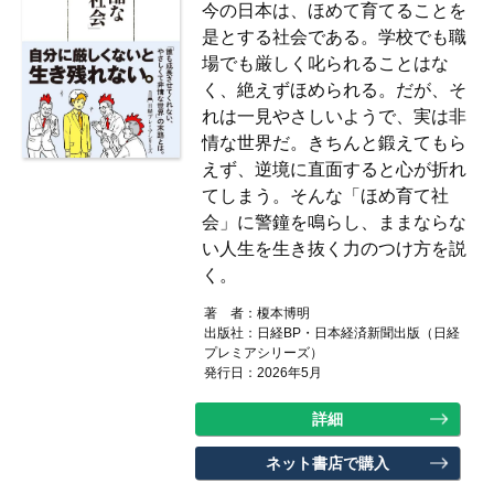
今の日本は、ほめて育てることを
是とする社会である。学校でも職
場でも厳しく叱られることはな
く、絶えずほめられる。だが、そ
れは一見やさしいようで、実は非
情な世界だ。きちんと鍛えてもら
えず、逆境に直面すると心が折れ
てしまう。そんな「ほめ育て社
会」に警鐘を鳴らし、ままならな
い人生を生き抜く力のつけ方を説
く。
著 者：
榎本博明
出版社：
日経BP・日本経済新聞出版（日経
プレミアシリーズ）
発行日：2026年5月
詳細
ネット書店で購入