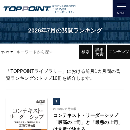
新刊ビジネス書の要約
『TOPPOINT
（トップポイント）』
2026年7月の閲覧ランキング
詳細
検索
コンテンツ
すべて
検索
「TOPPOINTライブラリー」における前月1カ月間の閲
覧ランキングのトップ10冊を紹介します。
1
2026年7月号掲載
コンテキスト・リーダーシップ
「最高の上司」と「最悪の上司」
は文脈で決まる