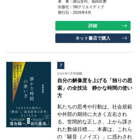
著 者：
諌山圭司、福田匠磨
出版社：
SBクリエイティブ
発行日：2026年4月
詳細
ネット書店で購入
7
2026年7月号掲載
自分の解像度を上げる「独りの思
索」の全技法 静かな時間の使い
方
私たちの思考や行動は、社会規範
や外部の期待に大きく左右され
る。世間的な正しさ、上から課さ
れた数値目標…。本書は、これら
の「騒音（ノイズ）」に惑わされ