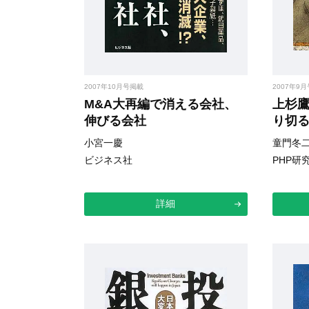
2007年10月号掲載
2007年9
M&A大再編で消える会社、
上杉
伸びる会社
り切
小宮一慶
童門冬
ビジネス社
PHP研
詳細