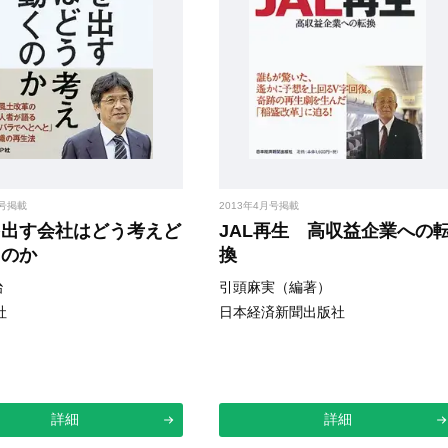
月号掲載
2013年4月号掲載
を出す会社はどう考えど
JAL再生 高収益企業への
くのか
換
治
引頭麻実（編著）
社
日本経済新聞出版社
詳細
詳細