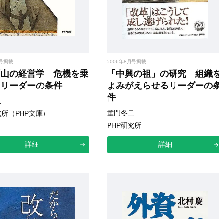
月号掲載
2006年8月号掲載
鷹山の経営学 危機を乗
「中興の祖」の研究 組織
るリーダーの条件
よみがえらせるリーダーの
件
二
童門冬二
究所（PHP文庫）
PHP研究所
詳細
詳細