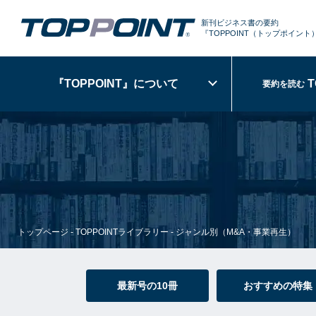
新刊ビジネス書の要約
『TOPPOINT
（トップポイント
『TOPPOINT』
について
T
要約を読む
トップページ
-
TOPPOINTライブラリー
-
ジャンル別（M&A・事業再生）
最新号の10冊
おすすめの特集