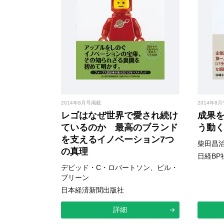
2014年8月号掲載
2014年8
レゴはなぜ世界で愛され続け
成果
ているのか 最高のブランド
う動
を支えるイノベーション7つ
柴田昌
の真理
日経BP
デビッド・C・ロバートソン、ビル・
ブリーン
日本経済新聞出版社
詳細