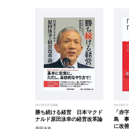
2012年3月号掲載
2012年1
勝ち続ける経営 日本マクド
「赤
ナルド原田泳幸の経営改革論
島 事
に改
原田泳幸