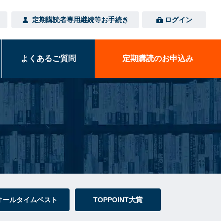
定期購読者専用
継続等お手続き
ログイン
よくある
ご質問
定期購読の
お申込み
オールタイムベスト
TOPPOINT大賞