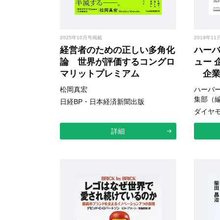
2025年10月号掲載
2019年1
経営者のための正しい多角化
ハー
論 世界が評価するコングロ
ュー 
マリットプレミアム
企業
松岡真宏
ハーバ
集部（
日経BP・日本経済新聞出版
ダイヤ
詳細