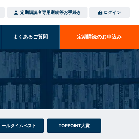
定期購読者専用
継続等お手続き
ログイン
よくある
ご質問
定期購読の
お申込み
オールタイムベスト
TOPPOINT大賞