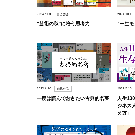
2024.11.8
2024.10.10
自己啓発
“芸術の秋”に培う思考力
“一生
2023.6.30
2023.5.10
自己啓発
一度は読んでおきたい古典的名著
人生1
ジネス
え方」