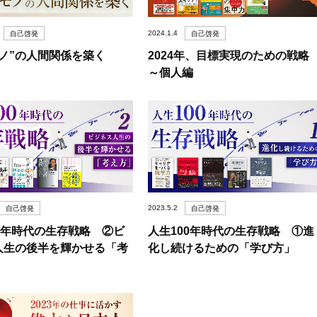
2024.1.4
自己啓発
自己啓発
モノ”の人間関係を築く
2024年、目標実現のための戦
～個人編
2023.5.2
自己啓発
自己啓発
00年時代の生存戦略 ②ビ
人生100年時代の生存戦略 ①進
人生の後半を輝かせる「考
化し続けるための「学び方」