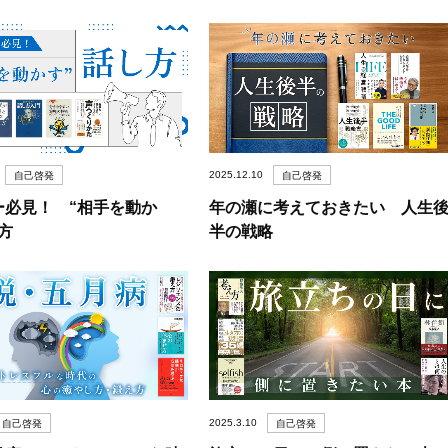
2025.12.10
自己啓発
自己啓発
ー必見！ “相手を動か
年の瀬に考えておきたい 人生
方
半の戦略
2025.3.10
自己啓発
自己啓発