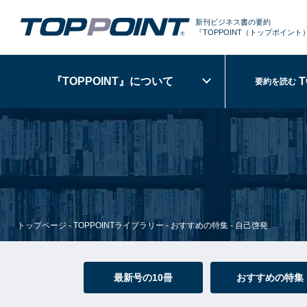
新刊ビジネス書の要約
『TOPPOINT
（トップポイント
『TOPPOINT』
について
T
要約を読む
トップページ
-
TOPPOINTライブラリー
-
おすすめの特集
-
自己啓発
最新号の10冊
おすすめの特集