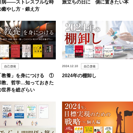
月病――ストレスフルな時
旅立ちの日に 側に置きたい本
の癒やし方・鍛え方
2024.12.10
自己啓発
自己啓発
「教養」を身につける ①
2024年の棚卸し
宗教、哲学…知っておきた
の世界を総ざらい