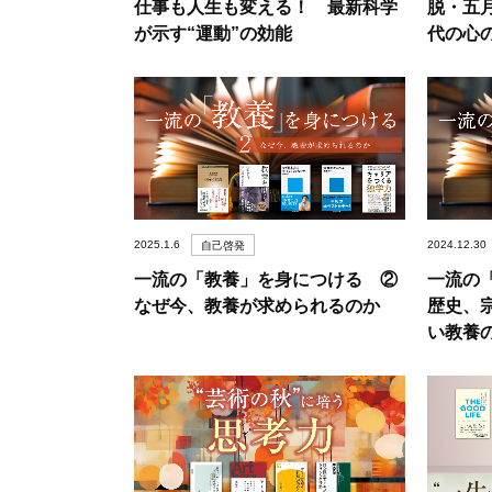
仕事も人生も変える！ 最新科学
脱・五
が示す“運動”の効能
代の心
2025.1.6
2024.12.30
自己啓発
一流の「教養」を身につける ②
一流の
なぜ今、教養が求められるのか
歴史、
い教養