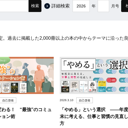
検索
詳細検索
年
月号
。過去に掲載した2,000冊以上の本の中からテーマに沿った
2026.3.10
自己啓発
自己啓発
変わる！ “最強”のコミュ
「やめる」という選択 ――年
ション術
末に考える、仕事と習慣の見直
方