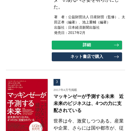
た。
著 者：公益財団法人 日産財団（監修）、太
田正孝（編著）、池上重輔（編著）
出版社：日本経済新聞出版社
発売日：2017年2月
詳細
ネット書店で購入
3
2017年4月号掲載
マッキンゼーが予測する未来 近
未来のビジネスは、4つの力に支
配されている
世界は今、激変しつつある。産業
や企業、さらには国や都市が、従