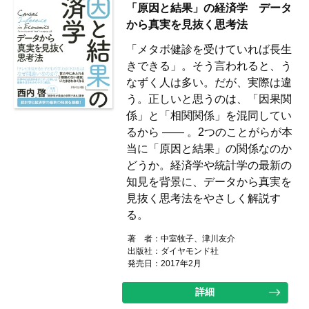
「原因と結果」の経済学 データ
から真実を見抜く思考法
「メタボ健診を受けていれば長生
きできる」。そう言われると、う
なずく人は多い。だが、実際は違
う。正しいと思うのは、「因果関
係」と「相関関係」を混同してい
るから ―― 。2つのことがらが本
当に「原因と結果」の関係なのか
どうか。経済学や統計学の最新の
知見を背景に、データから真実を
見抜く思考法をやさしく解説す
る。
著 者：中室牧子、津川友介
出版社：ダイヤモンド社
発売日：2017年2月
詳細