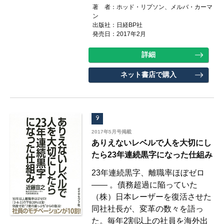
著 者：ホッド・リプソン、メルバ・カーマ
ン
出版社：日経BP社
発売日：2017年2月
詳細
ネット書店で購入
9
2017年5月号掲載
ありえないレベルで人を大切にし
たら23年連続黒字になった仕組み
23年連続黒字、離職率ほぼゼロ
―― 。債務超過に陥っていた
（株）日本レーザーを復活させた
同社社長が、変革の数々を語っ
た。毎年2割以上の社員を海外出