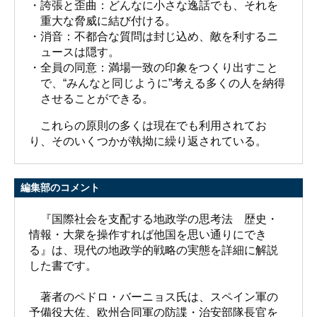
・誇張と歪曲：どんなに小さな逸話でも、それを
重大な脅威に結び付ける。
・消音：不都合な質問は封じ込め、敵を利するニ
ュースは隠す。
・全員の同意：満場一致の印象をつくり出すこと
で、“みんなと同じように”考える多くの人を納得
させることができる。
これらの原則の多くは現在でも利用されてお
り、そのいくつかが執拗に繰り返されている。
編集部のコメント
『国際社会を支配する地政学の思考法 歴史・
情報・大衆を操作すれば他国を思い通りにでき
る』は、現代の地政学的戦略の実態を詳細に解説
した書です。
著者のペドロ・バーニョス氏は、スペイン軍の
予備役大佐、欧州合同軍の防諜・治安部隊長官を