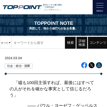
新刊ビジネス書の要約
『TOPPOINT
（トップポイント）』
TOPPOINT NOTE
再読して、味わう値打ちがある良書。
詳細
検索
コンテンツ
すべて
検索
2024.03.04
社会・政治・国際
「噓も100回主張すれば、最後にはすべて
の人がそれを確かな事実として信じるだろ
う」
―― パウル・ヨーゼフ・ゲッベルス