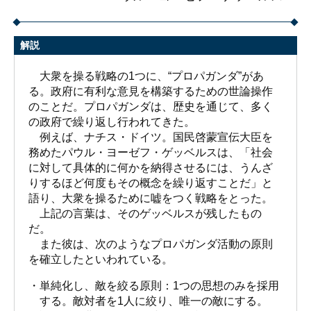
解説
大衆を操る戦略の1つに、“プロパガンダ”があ
る。政府に有利な意見を構築するための世論操作
のことだ。プロパガンダは、歴史を通じて、多く
の政府で繰り返し行われてきた。
例えば、ナチス・ドイツ。国民啓蒙宣伝大臣を
務めたパウル・ヨーゼフ・ゲッベルスは、「社会
に対して具体的に何かを納得させるには、うんざ
りするほど何度もその概念を繰り返すことだ」と
語り、大衆を操るために嘘をつく戦略をとった。
上記の言葉は、そのゲッベルスが残したもの
だ。
また彼は、次のようなプロパガンダ活動の原則
を確立したといわれている。
・単純化し、敵を絞る原則：1つの思想のみを採用
する。敵対者を1人に絞り、唯一の敵にする。