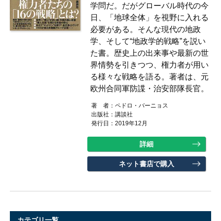
学問だ。だがグローバル時代の今
日、「地球全体」を視野に入れる
必要がある。そんな現代の地政
学、そして“地政学的戦略”を説い
た書。歴史上の出来事や最新の世
界情勢を引きつつ、権力者が用い
る様々な戦略を語る。著者は、元
欧州合同軍防諜・治安部隊長官。
著 者：
ペドロ・バーニョス
出版社：
講談社
発行日：2019年12月
詳細
ネット書店で購入
カテゴリ一覧