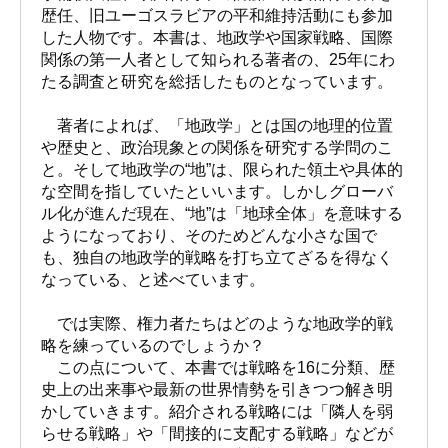
歴任、旧ユーゴスラビアの平和維持活動にも参加
した人物です。本書は、地政学や国家戦略、国際
関係の第一人者として知られる著者の、25年にわ
たる調査と研究を総括したものとなっています。
著者によれば、「地政学」とは国の地理的位置
や歴史と、政治現象との関係を研究する学問のこ
と。そして地政学の“地”は、限られた領土や具体的
な空間を指していたといいます。しかしグローバ
ル化が進んだ現在、“地”は「地球全体」を意味する
ようになっており、そのためどんな小さな国で
も、独自の地政学的戦略を打ち立てざるを得なく
なっている、と述べています。
では実際、権力者たちはどのような地政学的戦
略を練っているのでしょうか？
この点について、本書では戦略を16に分類、歴
史上の出来事や最新の世界情勢を引きつつ解き明
かしていきます。紹介される戦略には「隣人を弱
らせる戦略」や「間接的に支配する戦略」などが