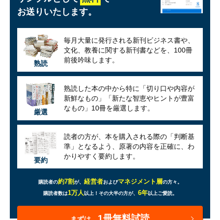
お送りいたします。
毎月大量に発行される新刊ビジネス書や、
文化、教養に関する新刊書などを、100冊
前後吟味します。
熟読
熟読した本の中から特に「切り口や内容が
新鮮なもの」「新たな智恵やヒントが豊富
なもの」10冊を厳選します。
厳選
読者の方が、本を購入される際の「判断基
準」となるよう、原著の内容を正確に、わ
かりやすく要約します。
要約
約7割
経営者
マネジメント層
購読者の
が、
および
の方々。
1万人
6年
購読者数は
以上！
その大半の方が、
以上ご愛読。
1冊無料試読
まずは、