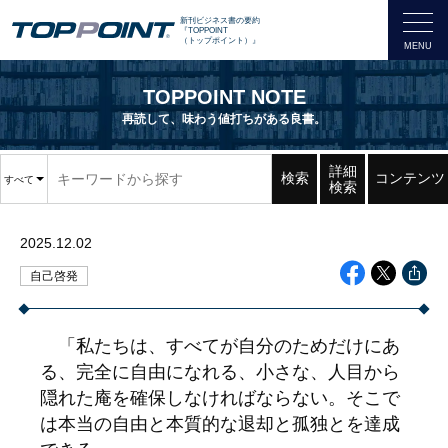
新刊ビジネス書の要約
『TOPPOINT
（トップポイント）』
TOPPOINT NOTE
再読して、味わう値打ちがある良書。
詳細
検索
コンテンツ
すべて
検索
2025.12.02
自己啓発
「私たちは、すべてが自分のためだけにあ
る、完全に自由になれる、小さな、人目から
隠れた庵を確保しなければならない。そこで
は本当の自由と本質的な退却と孤独とを達成