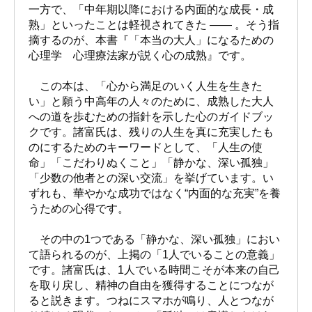
一方で、「中年期以降における内面的な成長・成
熟」といったことは軽視されてきた ―― 。そう指
摘するのが、本書『「本当の大人」になるための
心理学 心理療法家が説く心の成熟』です。
この本は、「心から満足のいく人生を生きた
い」と願う中高年の人々のために、成熟した大人
への道を歩むための指針を示した心のガイドブッ
クです。諸富氏は、残りの人生を真に充実したも
のにするためのキーワードとして、「人生の使
命」「こだわりぬくこと」「静かな、深い孤独」
「少数の他者との深い交流」を挙げています。い
ずれも、華やかな成功ではなく“内面的な充実”を養
うための心得です。
その中の1つである「静かな、深い孤独」におい
て語られるのが、上掲の「1人でいることの意義」
です。諸富氏は、1人でいる時間こそが本来の自己
を取り戻し、精神の自由を獲得することにつなが
ると説きます。つねにスマホが鳴り、人とつなが