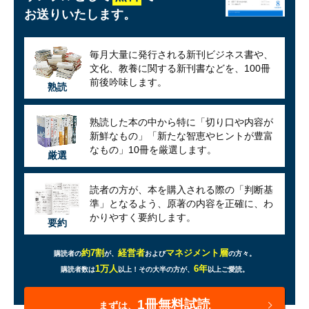
お送りいたします。
毎月大量に発行される新刊ビジネス書や、
文化、教養に関する新刊書などを、100冊
前後吟味します。
熟読
熟読した本の中から特に「切り口や内容が
新鮮なもの」「新たな智恵やヒントが豊富
なもの」10冊を厳選します。
厳選
読者の方が、本を購入される際の「判断基
準」となるよう、原著の内容を正確に、わ
かりやすく要約します。
要約
約7割
経営者
マネジメント層
購読者の
が、
および
の方々。
1万人
6年
購読者数は
以上！
その大半の方が、
以上ご愛読。
1冊無料試読
まずは、