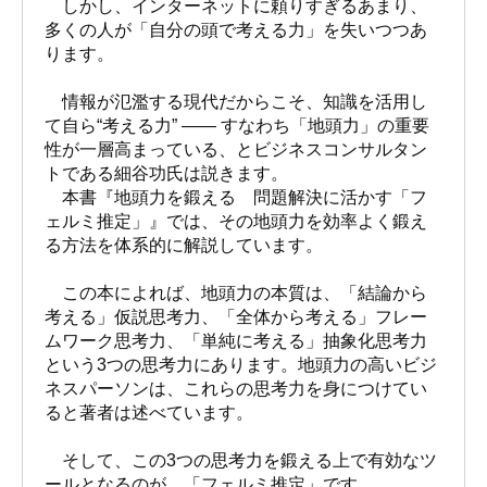
しかし、インターネットに頼りすぎるあまり、
多くの人が「自分の頭で考える力」を失いつつあ
ります。
情報が氾濫する現代だからこそ、知識を活用し
て自ら“考える力” ―― すなわち「地頭力」の重要
性が一層高まっている、とビジネスコンサルタン
トである細谷功氏は説きます。
本書『地頭力を鍛える 問題解決に活かす「フ
ェルミ推定」』では、その地頭力を効率よく鍛え
る方法を体系的に解説しています。
この本によれば、地頭力の本質は、「結論から
考える」仮説思考力、「全体から考える」フレー
ムワーク思考力、「単純に考える」抽象化思考力
という3つの思考力にあります。地頭力の高いビジ
ネスパーソンは、これらの思考力を身につけてい
ると著者は述べています。
そして、この3つの思考力を鍛える上で有効なツ
ールとなるのが、「フェルミ推定」です。