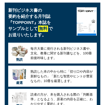
新刊ビジネス書の
要約を紹介する月刊誌
『TOPPOINT』
本誌を
サンプルとして
無料
で
お送りいたします。
毎月大量に発行される新刊ビジネス書や、
文化、教養に関する新刊書などを、100冊
前後吟味します。
熟読
熟読した本の中から特に「切り口や内容が
新鮮なもの」「新たな智恵やヒントが豊富
なもの」10冊を厳選します。
厳選
読者の方が、本を購入される際の「判断基
準」となるよう、原著の内容を正確に、わ
かりやすく要約します。