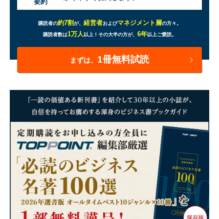
要約
約7割
経営者
マネジメント層
購読者の
が、
および
の方々。
1万人
6年
購読者数は
以上！
その大半の方が、
以上ご愛読。
1冊無料試読
まずは、