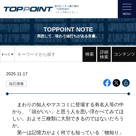
新刊ビジネス書の要約
『TOPPOINT
（トップポイント）』
TOPPOINT NOTE
再読して、味わう値打ちがある良書。
詳細
検索
コンテンツ
すべて
検索
2025.11.17
自己啓発
まわりの知人やマスコミに登場する有名人等の中
から、「頭がいい」と思う人を思い浮かべてみてほ
しい。およそ三種類に大別できるのではないだろう
か。
第一は記憶力がよく何でも知っている「物知り」