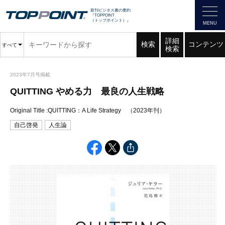
新刊ビジネス書の要約
『TOPPOINT
（トップポイント）』
詳細
検索
コンテンツ
すべて
検索
2023年7月号掲載
QUITTING やめる力 最良の人生戦略
Original Title :QUITTING：A Life Strategy （2023年刊）
自己啓発
人生論