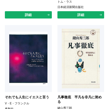
トム・ラス
日本経済新聞出版社
詳細
詳細
それでも人生にイエスと言う
凡事徹底 平凡を非凡に努め
る
V・E・フランクル
鍵山秀三郎
春秋社