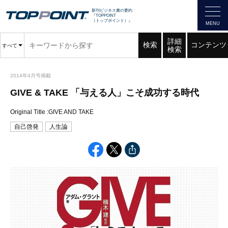
新刊ビジネス書の要約
『TOPPOINT
（トップポイント）』
詳細
検索
コンテンツ
すべて
検索
2014年4月号掲載
GIVE & TAKE 「与える人」こそ成功する時代
Original Title :GIVE AND TAKE
自己啓発
人生論