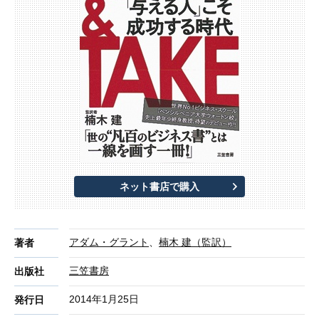
ネット書店で購入
アダム・グラント
、
楠木 建（監訳）
著者
三笠書房
出版社
2014年1月25日
発行日