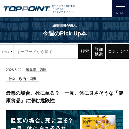
新刊ビジネス書の要約
『TOPPOINT
（トップポイント）』
編集部員が選ぶ
今週のPick Up本
詳細
検索
コンテンツ
すべて
検索
編集部：西田
2026.6.22
社会・政治・国際
最悪の場合、死に至る？ 一見、体に良さそうな「健
康食品」に潜む危険性