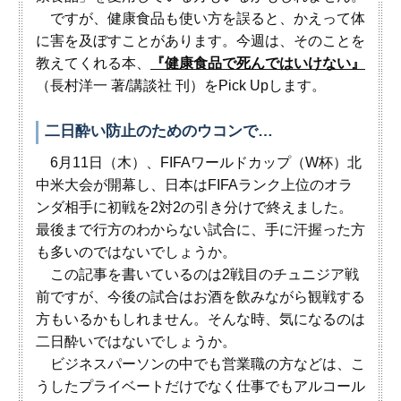
ですが、健康食品も使い方を誤ると、かえって体
に害を及ぼすことがあります。今週は、そのことを
教えてくれる本、
『健康食品で死んではいけない』
（長村洋一 著/講談社 刊）をPick Upします。
二日酔い防止のためのウコンで…
6月11日（木）、FIFAワールドカップ（W杯）北
中米大会が開幕し、日本はFIFAランク上位のオラ
ンダ相手に初戦を2対2の引き分けで終えました。
最後まで行方のわからない試合に、手に汗握った方
も多いのではないでしょうか。
この記事を書いているのは2戦目のチュニジア戦
前ですが、今後の試合はお酒を飲みながら観戦する
方もいるかもしれません。そんな時、気になるのは
二日酔いではないでしょうか。
ビジネスパーソンの中でも営業職の方などは、こ
うしたプライベートだけでなく仕事でもアルコール