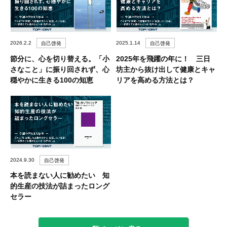
2026.2.2
2025.1.14
自己啓発
自己啓発
節分に、心を切り替える。「小
2025年を飛躍の年に！ 三日
さなこと」に振り回されず、心
坊主から抜け出して健康とキャ
穏やかに生きる100の知恵
リアを高める方法とは？
2024.9.30
自己啓発
本を読まない人に勧めたい 知
的生産の技法が詰まったロング
セラー