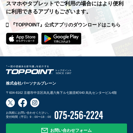
スマホやタブレットでご利用の場合には
より便利
に利用できるアプリもございます。
『TOPPOINT』公式アプリの
ダウンロードはこちら
株式会社パーソナルブレーン
〒604-8162
京都市中京区烏丸通六角下ル七観音町640 烏丸センタービル4階
お気軽にお問い合わせください。
受付時間（平日）9：00〜18：00
お問い合わせフォーム