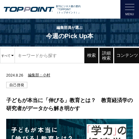
新刊ビジネス書の要約
『TOPPOINT
（トップポイント）』
編集部員が選ぶ
今週のPick Up本
詳細
検索
コンテンツ
すべて
検索
編集部：小村
2024.8.26
自己啓発
子どもが本当に「伸びる」教育とは？ 教育経済学の
研究者がデータから解き明かす