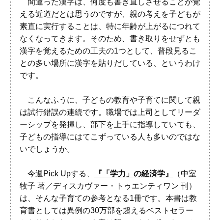
間違った漢字は、何度も書き直しさせることが覚
える近道だとは思うのですが、親の考えを子どもが
素直に実行することは、特に年齢が上がるにつれて
なくなってきます。そのため、書き取りをせずとも
漢字を覚えるための工夫の1つとして、普段見るこ
との多い場所に漢字を貼りだしている、というわけ
です。
こんなふうに、子どもの教育や子育てに関して親
は試行錯誤の連続です。職場では上司としてリーダ
ーシップを発揮し、部下を上手に指導していても、
子どもの指導にはてこずっている人も多いのではな
いでしょうか。
今週Pick Upする、
『「学力」の経済学』
（中室
牧子 著／ディスカヴァー・トゥエンティワン 刊）
は、そんな子育ての参考となる1冊です。本書は教
育書としては異例の30万部を超えるベストセラー