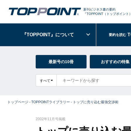
新刊ビジネス書の要約
『TOPPOINT
（トップポイント
『TOPPOINT』
について
T
要約を読む
最新号の10冊
おすすめの特集
すべて
トップページ
-
TOPPOINTライブラリー
-
トップに売り込む最強交渉術
2002年11月号掲載