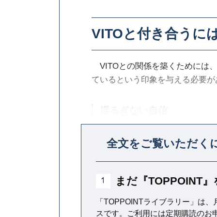
VITOと付き合うに
VITOとの関係を築くためには、
ているという印象を与える必要が
揺るぎない自信
まず､「自分に対する自信」を持
全文をご覧いただく
たの会社のVITOがスピーチをす
まだ『TOPPOIN
1
「TOPPOINTライブラリー」は、
スです。ご利用には定期購読のお