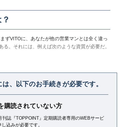
は？
まずVITOに、あなたが他の営業マンとは全く違っ
ある。それには、例えば次のような資質が必要だ。
つ必要がある。自信をつけるには、例えば、あな
には、
以下のお手続きが必要です。
る時に質問をするとよい。
T』を購読されていない方
月刊誌『TOPPOINT』定期購読者専用のWEBサービ
申し込みが必要です。