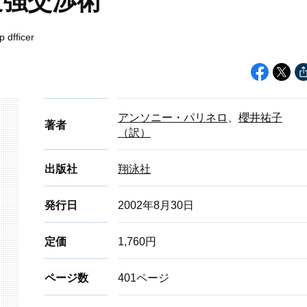
最強交渉術
p dfficer
アンソニー・パリネロ
、
櫻井祐子
著者
（訳）
出版社
翔泳社
発行日
2002年8月30日
定価
1,760円
ページ数
401ページ