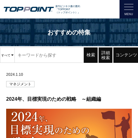
新刊ビジネス書の要約
『TOPPOINT
（トップポイント）』
おすすめの特集
詳細
検索
コンテンツ
すべて
検索
2024.1.10
マネジメント
2024年、目標実現のための戦略 ～組織編