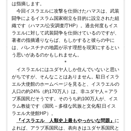
は指摘します。
今回イスラエルに攻撃を仕掛けたハマスは、武装
闘争によるイスラム国家樹立を目的に設立された組
織です（ハマス/公安調査庁HP）。過去何度もイス
ラエルに対して武装闘争を仕掛けているのですが、
著者の指摘通りならば、もしかすると彼らの中に
は、パレスチナの地図が示す理想を現実にするとい
う思いがあるのかもしれません。
＊
イスラエルにはユダヤ人しか住んでいないと思い
がちですが、そんなことはありません。駐日イスラ
エル大使館のホームページを見ると、イスラエルの
人口の約24%（約170万人）は、非ユダヤ人＝アラ
ブ系国民だそうです。そのうち約100万人が、イス
ラム教徒です（国民－多様な民族と文化/駐日イス
ラエル大使館HP）。
『イスラエル 人類史上最もやっかいな問題』
に
よれば、アラブ系国民は、表向きはユダヤ系国民と