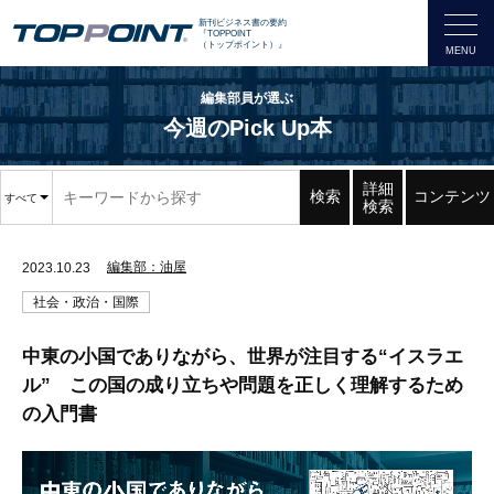
新刊ビジネス書の要約
『TOPPOINT
（トップポイント）』
編集部員が選ぶ
今週のPick Up本
詳細
検索
コンテンツ
すべて
検索
編集部：油屋
2023.10.23
社会・政治・国際
中東の小国でありながら、世界が注目する“イスラエ
ル” この国の成り立ちや問題を正しく理解するため
の入門書