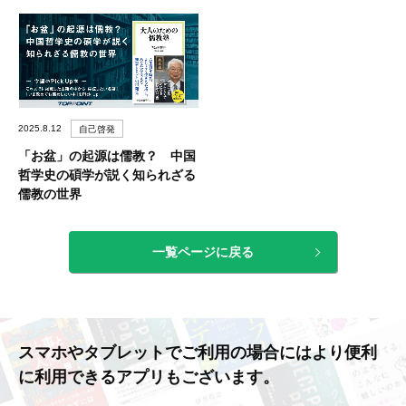
2025.8.12
自己啓発
「お盆」の起源は儒教？ 中国
哲学史の碩学が説く知られざる
儒教の世界
一覧ページに戻る
スマホやタブレットでご利用の場合には
より便利
に利用できるアプリもございます。