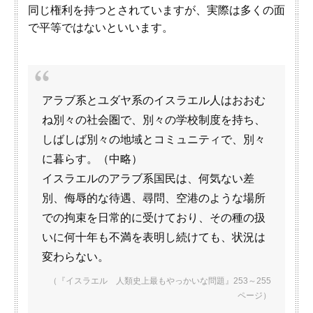
同じ権利を持つとされていますが、実際は多くの面
で平等ではないといいます。
アラブ系とユダヤ系のイスラエル人はおおむ
ね別々の社会圏で、別々の学校制度を持ち、
しばしば別々の地域とコミュニティで、別々
に暮らす。（中略）
イスラエルのアラブ系国民は、何気ない差
別、侮辱的な待遇、尋問、空港のような場所
での拘束を日常的に受けており、その種の扱
いに何十年も不満を表明し続けても、状況は
変わらない。
（『イスラエル 人類史上最もやっかいな問題』253～255
ページ）