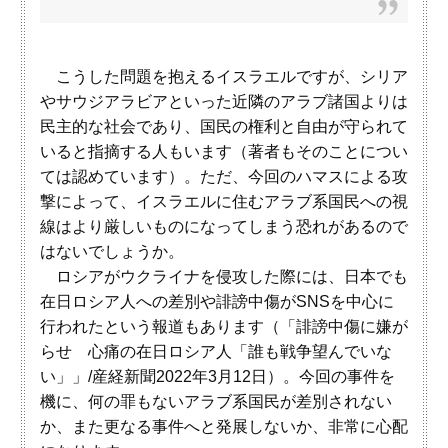
こうした問題を抱えるイスラエルですが、シリア
やサウジアラビアといった近隣のアラブ諸国よりは
民主的な社会であり、国民の権利と自由が守られて
いると指摘する人もいます（著者もそのことについ
ては認めています）。ただ、今回のハマスによる攻
撃によって、イスラエルに住むアラブ系国民への視
線はより厳しいものになってしまう恐れがあるので
はないでしょうか。
ロシアがウクライナを侵攻した際には、日本でも
在日ロシア人への差別や誹謗中傷がSNSを中心に
行われたという報道もあります（「誹謗中傷に嫌が
らせ 心痛の在日ロシア人「誰も戦争望んでいな
い」」/産経新聞2022年3月12日）。今回の事件を
機に、何の罪もないアラブ系国民が差別されない
か、また更なる事件へと発展しないか、非常に心配