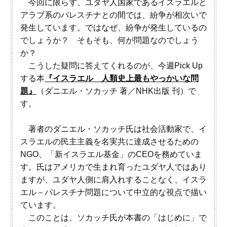
今回に限らず、ユダヤ人国家であるイスラエルと
アラブ系のパレスチナとの間では、紛争が相次いで
発生しています。ではなぜ、紛争が発生しているの
でしょうか？ そもそも、何が問題なのでしょう
か？
こうした疑問に答えてくれるのが、今週Pick Up
する本
『イスラエル 人類史上最もやっかいな問
題』
（ダニエル・ソカッチ 著／NHK出版 刊）で
す。
著者のダニエル・ソカッチ氏は社会活動家で、イ
スラエルの民主主義を名実共に達成させるための
NGO、「新イスラエル基金」のCEOを務めていま
す。氏はアメリカで生まれ育ったユダヤ人ではあり
ますが、ユダヤ人側に肩入れすることなく、イスラ
エル－パレスチナ問題について中立的な視点で描い
ています。
このことは、ソカッチ氏が本書の「はじめに」で