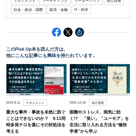
マネジメント
マーケティング
リーダーシップ
自己啓発
社会・政治・国際
経済・金融
IT・科学
このPick Up本を読んだ方は、
他にこんな記事にも興味を持たれています。
2023.9.11
2022.12.26
マネジメント
自己啓発
重大な事件・事故を未然に防ぐ
困難やストレス、病気に効
ことはできないのか？ 9.11同
く!? 「笑い」「ユーモア」を
時多発テロを基にその対処法を
生活に取り入れる方法を“愉快
考える
学者”から学ぶ