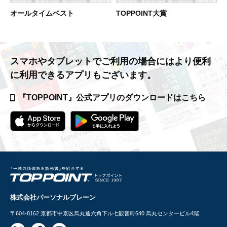
オールタイムベスト
TOPPOINT大賞
スマホやタブレットでご利用の場合には
より便利
に利用できるアプリもございます。
『TOPPOINT』公式アプリの
ダウンロードはこちら
株式会社パーソナルブレーン
〒604-8162
京都市中京区烏丸通六角下ル七観音町640 烏丸センタービル4階