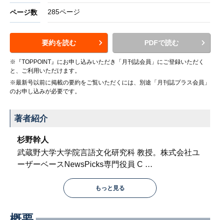
285ページ
ページ数
要約を読む
PDFで読む
※『TOPPOINT』にお申し込みいただき「月刊誌会員」にご登録いただく
と、ご利用いただけます。
※最新号以前に掲載の要約をご覧いただくには、別途「月刊誌プラス会員」
のお申し込みが必要です。
著者紹介
杉野幹人
武蔵野大学大学院言語文化研究科 教授。株式会社ユ
ーザーベースNewsPicks専門役員 C
…
もっと見る
概要