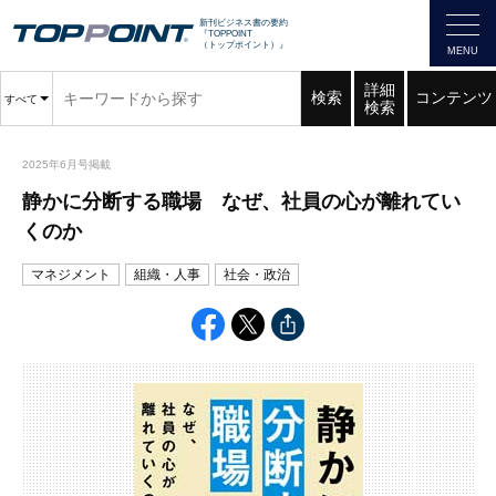
新刊ビジネス書の要約
『TOPPOINT
（トップポイント）』
詳細
検索
コンテンツ
すべて
検索
2025年6月号掲載
静かに分断する職場 なぜ、社員の心が離れてい
くのか
マネジメント
組織・人事
社会・政治