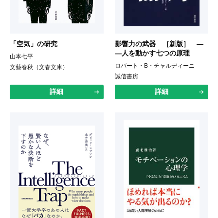
「空気」の研究
影響力の武器 ［新版］ ―
―人を動かす七つの原理
山本七平
ロバート・B・チャルディーニ
文藝春秋（文春文庫）
誠信書房
詳細
詳細