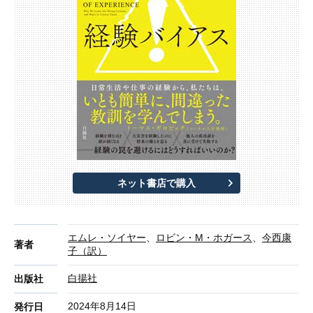
ネット書店で購入
エムレ・ソイヤー
、
ロビン・M・ホガース
、
今西康
著者
子（訳）
白揚社
出版社
2024年8月14日
発行日