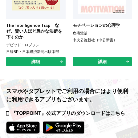
The Intelligence Trap な
モチベーションの心理学
ぜ、賢い人ほど愚かな決断を
鹿毛雅治
下すのか
中央公論新社（中公新書）
デビッド・ロブソン
日経BP・日本経済新聞出版本部
詳細
詳細
スマホやタブレットでご利用の場合には
より便利
に利用できるアプリもございます。
『TOPPOINT』公式アプリの
ダウンロードはこちら