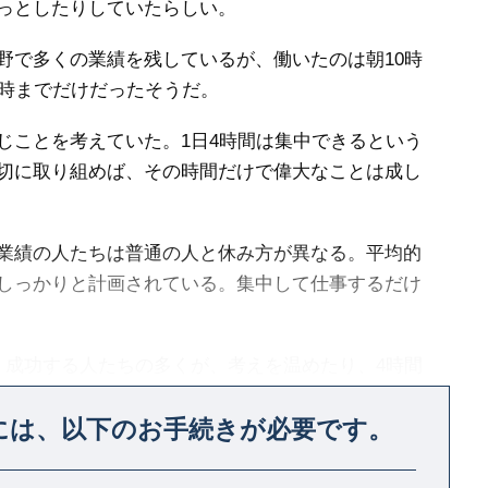
っとしたりしていたらしい。
で多くの業績を残しているが、働いたのは朝10時
7時までだけだったそうだ。
ことを考えていた。1日4時間は集中できるという
切に取り組めば、その時間だけで偉大なことは成し
業績の人たちは普通の人と休み方が異なる。平均的
しっかりと計画されている。集中して仕事するだけ
成功する人たちの多くが、考えを温めたり、4時間
とも判明した。つまり、集中しなければならない仕
には、
以下のお手続きが必要です。
リハリがつきやすいのだ。