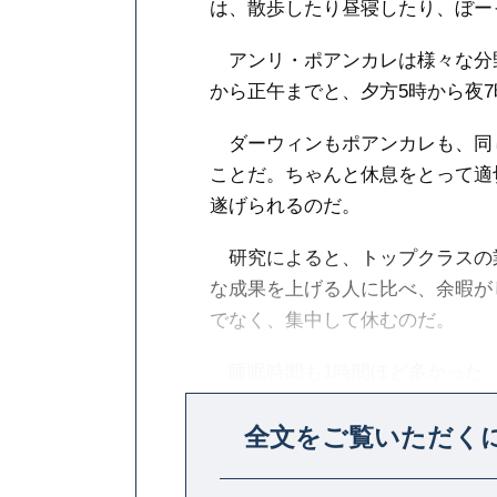
は、散歩したり昼寝したり、ぼー
アンリ・ポアンカレは様々な分野
から正午までと、夕方5時から夜
ダーウィンもポアンカレも、同じ
ことだ。ちゃんと休息をとって適
遂げられるのだ。
研究によると、トップクラスの
な成果を上げる人に比べ、余暇が
でなく、集中して休むのだ。
睡眠時間も1時間ほど多かった。
集中したりするために昼寝するこ
全文をご覧いただく
事の間に睡眠を挟むと、1日のメ