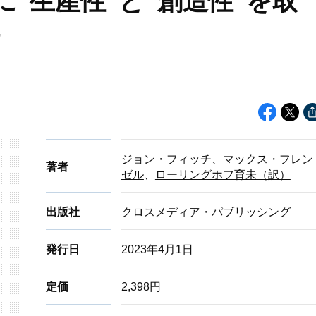
方に“生産性”と“創造性”を取
ジョン・フィッチ
、
マックス・フレン
著者
ゼル
、
ローリングホフ育未（訳）
出版社
クロスメディア・パブリッシング
発行日
2023年4月1日
定価
2,398円