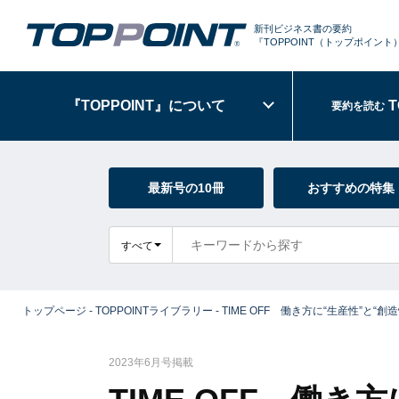
新刊ビジネス書の要約
『TOPPOINT
（トップポイント
『TOPPOINT』
について
T
要約を読む
最新号の10冊
おすすめの特集
すべて
トップページ
-
TOPPOINTライブラリー
-
TIME OFF 働き方に“生産性”と“
2023年6月号掲載