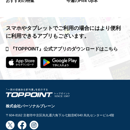
おすすめの特集
今週のPick Up本
スマホやタブレットでご利用の場合には
より便利
に利用できるアプリもございます。
『TOPPOINT』公式アプリの
ダウンロードはこちら
株式会社パーソナルブレーン
〒604-8162
京都市中京区烏丸通六角下ル七観音町640 烏丸センタービル4階