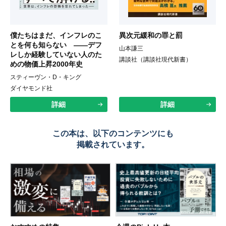
僕たちはまだ、インフレのこ
異次元緩和の罪と罰
とを何も知らない ――デフ
山本謙三
レしか経験していない人のた
講談社（講談社現代新書）
めの物価上昇2000年史
スティーヴン・D・キング
ダイヤモンド社
詳細
詳細
この本は、以下のコンテンツにも
掲載されています。