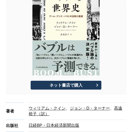
ネット書店で購入
ウィリアム・クイン
、
ジョン・D・ターナー
、
高遠
著者
裕子（訳）
日経BP・日本経済新聞出版
出版社