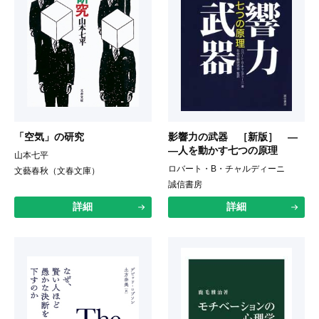
「空気」の研究
影響力の武器 ［新版］ ―
―人を動かす七つの原理
山本七平
ロバート・B・チャルディーニ
文藝春秋（文春文庫）
誠信書房
詳細
詳細