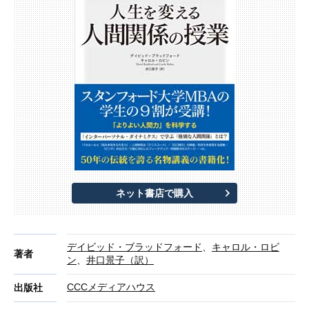
ネット書店で購入
デイビッド・ブラッドフォード
、
キャロル・ロビ
著者
ン
、
井口景子（訳）
CCCメディアハウス
出版社