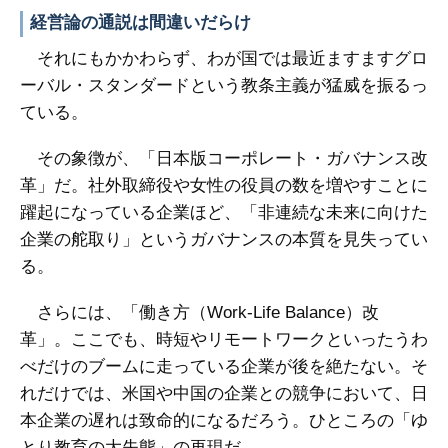
経営論の通説は間違いだらけ
それにもかかわらず、わが国では最近ますますグロ
ーバル・スタンダードという教条主義が猛威を振るっ
ている。
その象徴が、「日本版コーポレート・ガバナンス改
革」だ。社外取締役や女性の役員の数を増やすことに
躍起になっている企業ほど、「非連続な未来に向けた
企業の舵取り」というガバナンスの本質を見失ってい
る。
さらには、「働き方（Work-Life Balance）改
革」。ここでも、時短やリモートワークといったうわ
べだけのブームに走っている企業が後を絶たない。そ
れだけでは、米国や中国の企業との競争において、日
本企業の遅れは致命的になるだろう。ひところの「ゆ
とり教育の大失態」の再現だ。