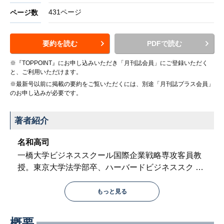
431ページ
ページ数
要約を読む
PDFで読む
※『TOPPOINT』にお申し込みいただき「月刊誌会員」にご登録いただく
と、ご利用いただけます。
※最新号以前に掲載の要約をご覧いただくには、別途「月刊誌プラス会員」
のお申し込みが必要です。
著者紹介
名和高司
一橋大学ビジネススクール国際企業戦略専攻客員教
授。東京大学法学部卒、ハーバードビジネススク
…
もっと見る
概要