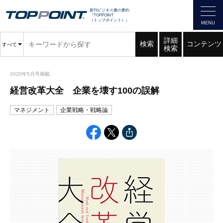
新刊ビジネス書の要約
『TOPPOINT
（トップポイント）』
詳細
検索
コンテンツ
すべて
検索
2020年5月号掲載
経営改革大全 企業を壊す100の誤解
マネジメント
企業戦略・戦略論