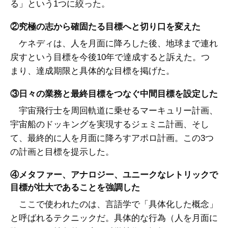
る」という1つに絞った。
②究極の志から確固たる目標へと切り口を変えた
ケネディは、人を月面に降ろした後、地球まで連れ
戻すという目標を今後10年で達成すると訴えた。つ
まり、達成期限と具体的な目標を掲げた。
③日々の業務と最終目標をつなぐ中間目標を設定した
宇宙飛行士を周回軌道に乗せるマーキュリー計画、
宇宙船のドッキングを実現するジェミニ計画、そし
て、最終的に人を月面に降ろすアポロ計画。この3つ
の計画と目標を提示した。
④メタファー、アナロジー、ユニークなレトリックで
目標が壮大であることを強調した
ここで使われたのは、言語学で「具体化した概念」
と呼ばれるテクニックだ。具体的な行為（人を月面に