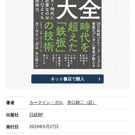
ネット書店で購入
カーマイン・ガロ
、
井口耕二（訳）
著者
日経BP
出版社
2019年5月27日
発行日