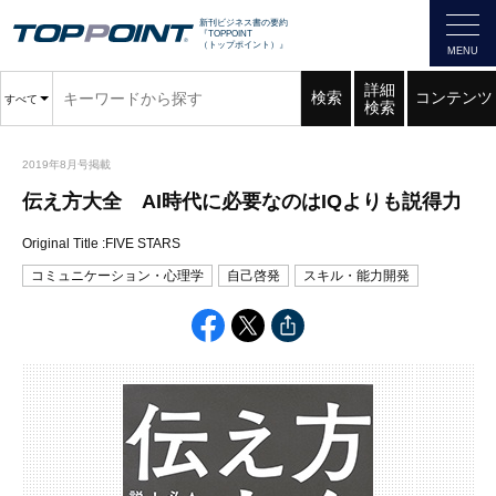
新刊ビジネス書の要約
『TOPPOINT
（トップポイント）』
詳細
検索
コンテンツ
すべて
検索
2019年8月号掲載
伝え方大全 AI時代に必要なのはIQよりも説得力
Original Title :FIVE STARS
コミュニケーション・心理学
自己啓発
スキル・能力開発