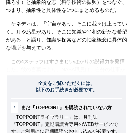
降ろす）と抽象的な志（科学技術の振興）をつなぐ、
つまり、抽象性と具体性を1つにまとめるものだ。
ケネディは、「宇宙があり、そこに我々は上ってい
く。月や惑星があり、そこに知識や平和の新たな希望
がある」と語り、知識や探索などの抽象概念に具体的
な場所を与えている。
この4ステップはすさまじいばかりの説得力を発揮
した。彼の言葉により、NASA職員は、自分の仕事が
究極の目標とどうつながっているのかを感じられるよ
全文をご覧いただくには、
うになった。
以下のお手続きが必要です。
まだ『TOPPOINT』を購読されていない方
1
「TOPPOINTライブラリー」は、月刊誌
『TOPPOINT』定期購読者専用のWEBサービスで
す。ご利用には定期購読のお申し込みが必要です。