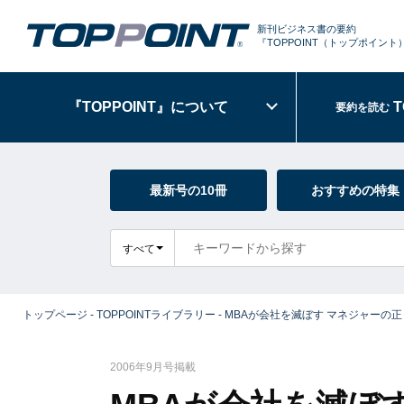
新刊ビジネス書の要約
『TOPPOINT
（トップポイント
『TOPPOINT』
について
T
要約を読む
最新号の10冊
おすすめの特集
すべて
トップページ
-
TOPPOINTライブラリー
-
MBAが会社を滅ぼす マネジャーの
2006年9月号掲載