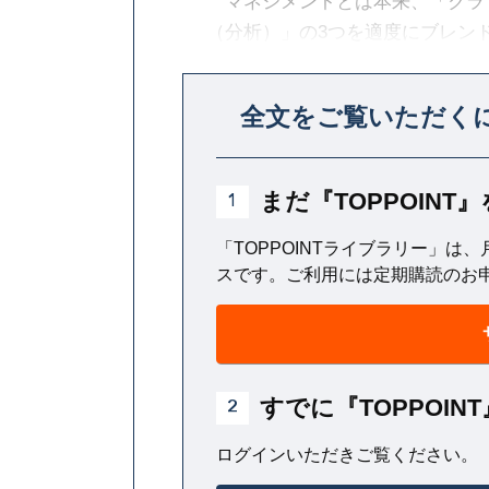
マネジメントとは本来、「クラ
（分析）」の3つを適度にブレン
そして、マネジメントは、サイ
全文をご覧いただく
上に、クラフトの側面が大きい。
まだ『TOPPOIN
1
「TOPPOINTライブラリー」は、
スです。ご利用には定期購読のお
すでに『TOPPOI
2
ログインいただきご覧ください。