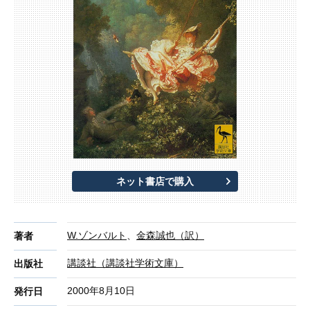
ネット書店で購入
W.ゾンバルト
、
金森誠也（訳）
著者
講談社（講談社学術文庫）
出版社
2000年8月10日
発行日