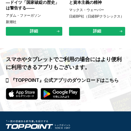
―ドイツ「国家破綻の歴史」
と資本主義の精神
は警告する――
マックス・ウェーバー
アダム・ファーガソン
日経BP社（日経BPクラシックス）
新潮社
詳細
詳細
スマホやタブレットでご利用の場合には
より便利
に利用できるアプリもございます。
『TOPPOINT』公式アプリの
ダウンロードはこちら