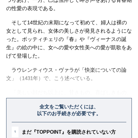
つりあげ、一方、己は憔悴して呻き声をあげる青春期
の性愛の表現である。
そして14世紀の末期になって初めて、婦人は裸の
女として見られ、女体の美しさが発見されるようにな
った。ボッティチェリの『春』や『ヴィーナスの誕
生』の絵の中に、女への愛や女性美への愛が凱歌をあ
げて登場した。
ラウレンティウス・ヴァラが「快楽についての論
文」（1431年）で、こう述べている。
「美しい顔だち以上に、甘きもの、喜ばしきもの、
愛すべきものがあるだろうか？ 天国への入口も、こ
全文をご覧いただくには、
んなにすばらしくないことは確かだ」
以下のお手続きが必要です。
まだ『TOPPOINT』を購読されていない方
1