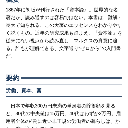
1867年に初版が刊行された『資本論』。世界的な名
著だが、読み通すのは容易ではない。本書は、難解・
長大で知られる、この大著のエッセンスをわかりやす
く説くもの。近年の研究成果も踏まえ、『資本論』を
従来にない視点から読み直し、マルクスの真意に迫
る。誰もが理解できる、文字通り“ゼロから”の入門書
だ。
要約
労働、資本、富
日本で年収300万円未満の単身者の貯蓄額を見る
と、30代の中央値は15万円、40代はわずか2万円。雇
用者全体の4割に近い非正規の労働者の暮らしは、か