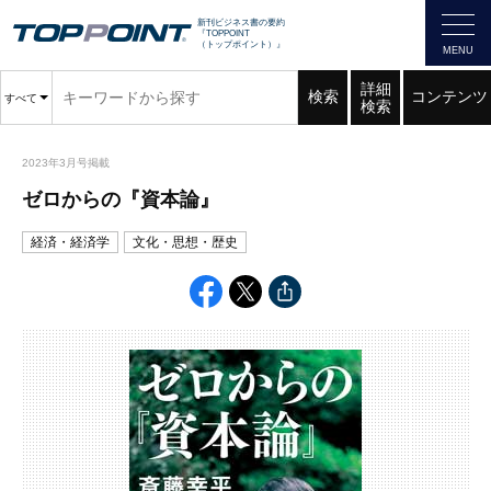
新刊ビジネス書の要約
『TOPPOINT
（トップポイント）』
詳細
検索
コンテンツ
すべて
検索
2023年3月号掲載
ゼロからの『資本論』
経済・経済学
文化・思想・歴史