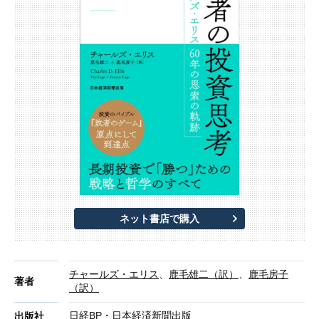
ネット書店で購入
チャールズ・エリス
、
鹿毛雄二（訳）
、
鹿毛房子
著者
（訳）
日経BP・日本経済新聞出版
出版社