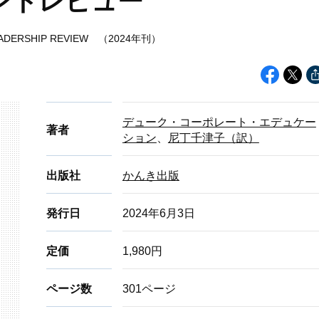
メントレビュー
N LEADERSHIP REVIEW （2024年刊）
デューク・コーポレート・エデュケー
著者
ション
、
尼丁千津子（訳）
出版社
かんき出版
発行日
2024年6月3日
定価
1,980円
ページ数
301ページ