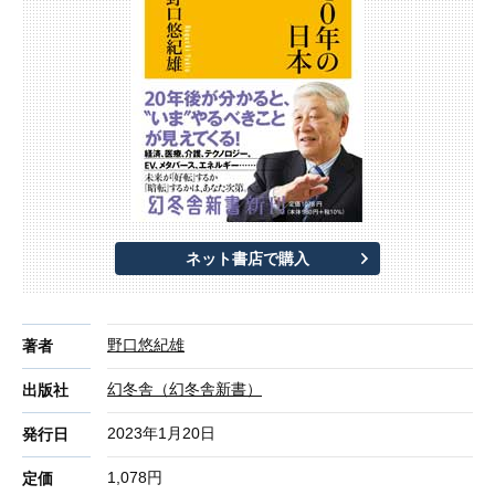
ネット書店で購入
野口悠紀雄
著者
幻冬舎（幻冬舎新書）
出版社
2023年1月20日
発行日
1,078円
定価