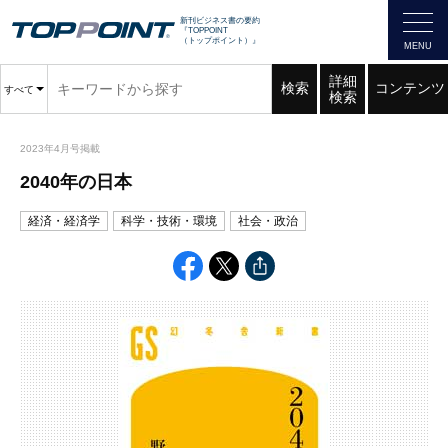
新刊ビジネス書の要約
『TOPPOINT
（トップポイント）』
詳細
検索
コンテンツ
すべて
検索
2023年4月号掲載
2040年の日本
経済・経済学
科学・技術・環境
社会・政治