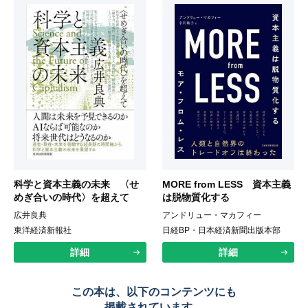
科学と資本主義の未来 〈せ
MORE from LESS 資本主義
めぎ合いの時代〉を超えて
は脱物質化する
広井良典
アンドリュー・マカフィー
東洋経済新報社
日経BP・日本経済新聞出版本部
詳細
詳細
この本は、以下のコンテンツにも
掲載されています。