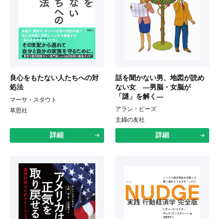
良心をもたない人たちへの対
話を聞かない男、地図が読め
処法
ない女 ―男脳・女脳が
「謎」を解く―
マーサ・スタウト
アラン・ピーズ
草思社
主婦の友社
詳細
詳細