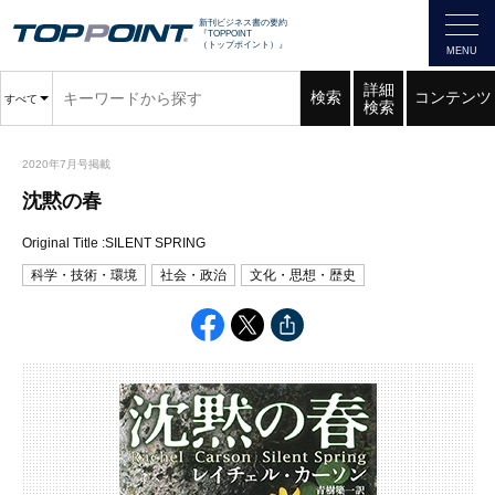
新刊ビジネス書の要約
『TOPPOINT
（トップポイント）』
詳細
検索
コンテンツ
すべて
検索
2020年7月号掲載
沈黙の春
Original Title :SILENT SPRING
科学・技術・環境
社会・政治
文化・思想・歴史