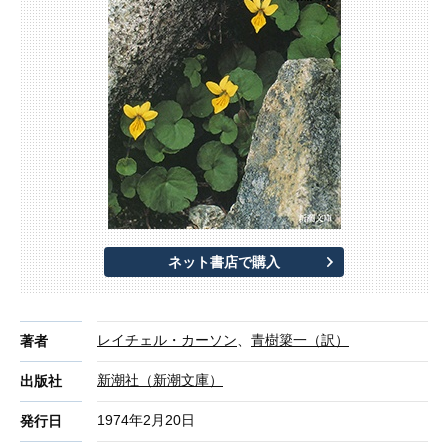
ネット書店で購入
レイチェル・カーソン
、
青樹簗一（訳）
著者
新潮社（新潮文庫）
出版社
1974年2月20日
発行日