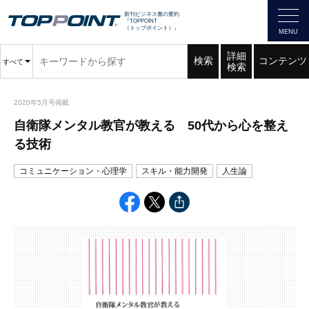
新刊ビジネス書の要約
『TOPPOINT
（トップポイント）』
詳細
検索
コンテンツ
すべて
検索
2020年5月号掲載
自衛隊メンタル教官が教える 50代から心を整え
る技術
コミュニケーション・心理学
スキル・能力開発
人生論