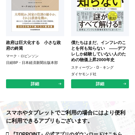
政府は巨大化する 小さな政
僕たちはまだ、インフレのこ
府の終焉
とを何も知らない ――デフ
レしか経験していない人のた
マーク・ロビンソン
めの物価上昇2000年史
日経BP・日本経済新聞出版本部
スティーヴン・D・キング
ダイヤモンド社
詳細
詳細
スマホやタブレットでご利用の場合には
より便利
に利用できるアプリもございます。
『TOPPOINT』公式アプリの
ダウンロードはこちら