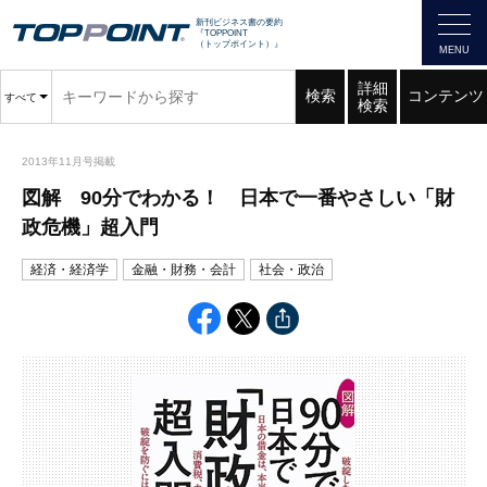
新刊ビジネス書の要約
『TOPPOINT
（トップポイント）』
詳細
検索
コンテンツ
すべて
検索
2013年11月号掲載
図解 90分でわかる！ 日本で一番やさしい「財
政危機」超入門
経済・経済学
金融・財務・会計
社会・政治