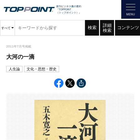
新刊ビジネス書の要約
『TOPPOINT
（トップポイント）』
詳細
検索
コンテンツ
すべて
検索
2011年7月号掲載
大河の一滴
人生論
文化・思想・歴史