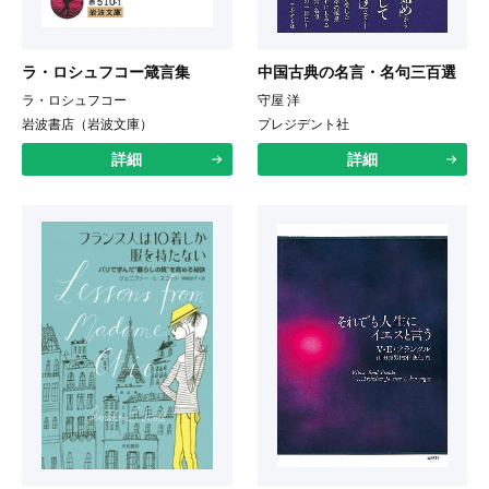
ラ・ロシュフコー箴言集
中国古典の名言・名句三百選
ラ・ロシュフコー
守屋 洋
岩波書店（岩波文庫）
プレジデント社
詳細
詳細