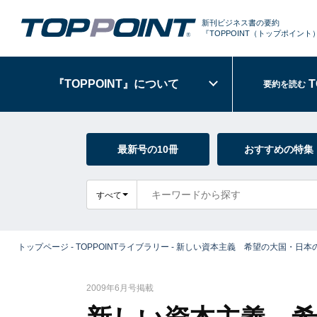
新刊ビジネス書の要約
『TOPPOINT
（トップポイント
『TOPPOINT』
について
T
要約を読む
最新号の10冊
おすすめの特集
すべて
トップページ
-
TOPPOINTライブラリー
-
新しい資本主義 希望の大国・日本
2009年6月号掲載