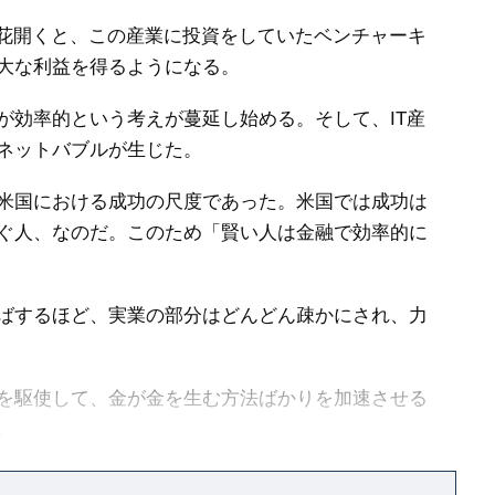
に花開くと、この産業に投資をしていたベンチャーキ
大な利益を得るようになる。
効率的という考えが蔓延し始める。そして、IT産
ネットバブルが生じた。
米国における成功の尺度であった。米国では成功は
ぐ人、なのだ。このため「賢い人は金融で効率的に
ばするほど、実業の部分はどんどん疎かにされ、力
を駆使して、金が金を生む方法ばかりを加速させる
。
る。なぜなら、「完全競争」「参入障壁はない」な