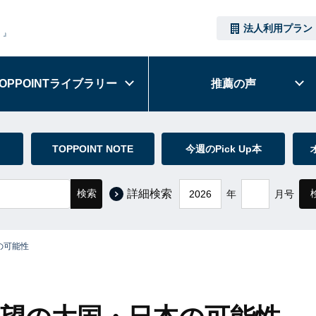
法人利用プラン
）』
OPPOINT
ライブラリー
推薦の声
TOPPOINT NOTE
今週のPick Up本
検索
詳細検索
年
月号
の可能性