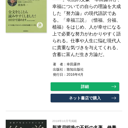
幸福についての自らの理論を大成
した『努力論』の現代語訳であ
る。「幸福三説」（惜福、分福、
植福）をはじめ、人が幸せになる
上で必要な努力がわかりやすく語
られる。仕事や人生に悩む現代人
に貴重な気づきを与えてくれる、
含蓄に富んだ生き方論だ。
著 者：
幸田露伴
出版社：
致知出版社
発行日：2016年4月
詳細
ネット書店で購入
2018年10月号掲載
新渡戸稲造の不朽の名著 修養