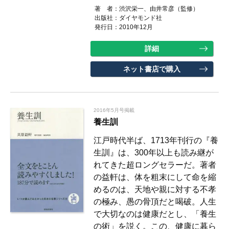
著 者：
渋沢栄一、由井常彦（監修）
出版社：
ダイヤモンド社
発行日：2010年12月
詳細
ネット書店で購入
2016年5月号掲載
養生訓
江戸時代半ば、1713年刊行の『養
生訓』は、300年以上も読み継が
れてきた超ロングセラーだ。著者
の益軒は、体を粗末にして命を縮
めるのは、天地や親に対する不孝
の極み、愚の骨頂だと喝破。人生
で大切なのは健康だとし、「養生
の術」を説く。この、健康に暮ら