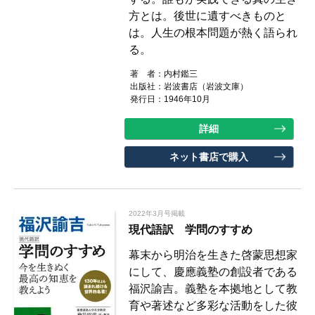
方とは。後世に遺すべきものと
は。人生の根本問題が熱く語られ
る。
著 者：
内村鑑三
出版社：
岩波書店（岩波文庫）
発行日：1946年10月
詳細
ネット書店で購入
2022年3月号掲載
現代語訳 学問のすすめ
幕末から明治を生きた啓蒙思想家
にして、慶應義塾の創設者である
福沢諭吉。義塾を本拠地として教
育や著述など多彩な活動をした彼