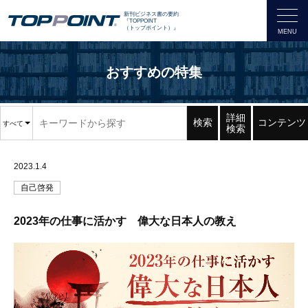
新刊ビジネス書の要約
『TOPPOINT
（トップポイント）』
おすすめの特集
詳細
検索
コンテンツ
すべて
検索
2023.1.4
自己啓発
2023年の仕事に活かす 偉大な日本人の教え