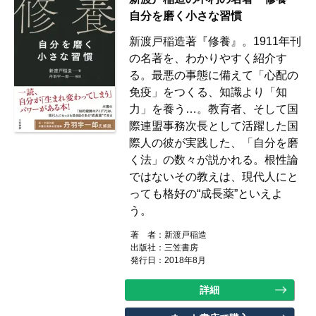
自分を磨く小さな習慣
新渡戸稲造著『修養』。1911年刊
の名著を、わかりやすく紹介す
る。最悪の事態に備えて「心配の
免疫」をつくる、知識より「知
力」を養う…。教育者、そして国
際連盟事務次長として活躍した国
際人の彼が実践した、「自分を磨
く法」の数々が説かれる。根性論
ではないその教えは、現代人にと
っても格好の“成長薬”といえよ
う。
著 者：
新渡戸稲造
出版社：
三笠書房
発行日：2018年8月
詳細