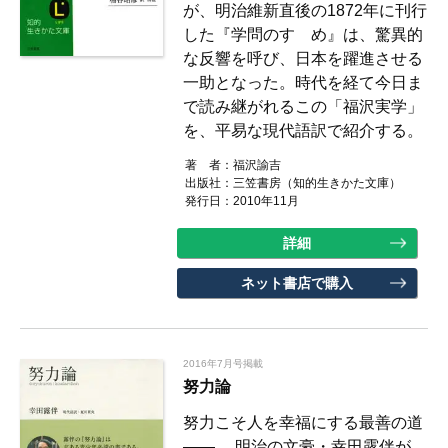
が、明治維新直後の1872年に刊行
した『学問のすゝめ』は、驚異的
な反響を呼び、日本を躍進させる
一助となった。時代を経て今日ま
で読み継がれるこの「福沢実学」
を、平易な現代語訳で紹介する。
著 者：
福沢諭吉
出版社：
三笠書房（知的生きかた文庫）
発行日：2010年11月
詳細
ネット書店で購入
2016年7月号掲載
努力論
努力こそ人を幸福にする最善の道
―― 。明治の文豪・幸田露伴が、