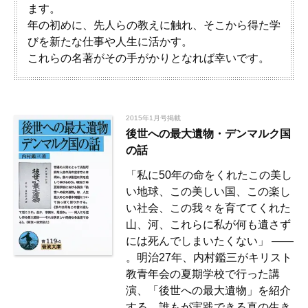
ます。
年の初めに、先人らの教えに触れ、そこから得た学
びを新たな仕事や人生に活かす。
これらの名著がその手がかりとなれば幸いです。
2015年1月号掲載
後世への最大遺物・デンマルク国
の話
「私に50年の命をくれたこの美し
い地球、この美しい国、この楽し
い社会、この我々を育ててくれた
山、河、これらに私が何も遺さず
には死んでしまいたくない」 ――
。明治27年、内村鑑三がキリスト
教青年会の夏期学校で行った講
演、「後世への最大遺物」を紹介
する。誰もが実践できる真の生き