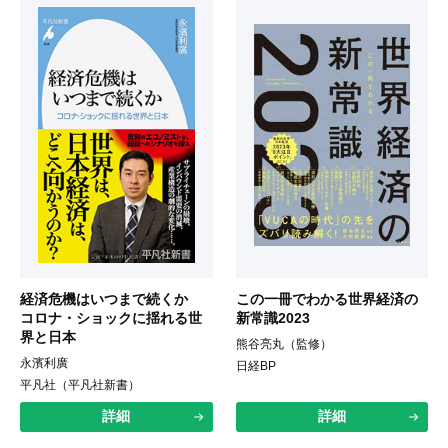
経済危機はいつまで続くか
この一冊でわかる世界経済の
コロナ・ショックに揺れる世
新常識2023
界と日本
熊谷亮丸（監修）
永濱利廣
日経BP
平凡社（平凡社新書）
詳細
詳細