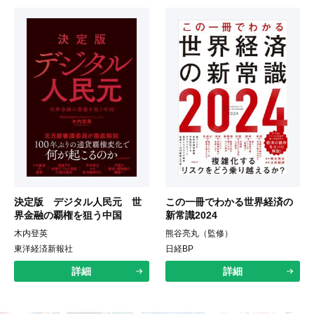
決定版 デジタル人民元 世
この一冊でわかる世界経済の
界金融の覇権を狙う中国
新常識2024
木内登英
熊谷亮丸（監修）
東洋経済新報社
日経BP
詳細
詳細