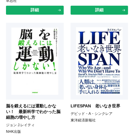
草思社
詳細
詳細
脳を鍛えるには運動しかな
LIFESPAN 老いなき世界
い！ 最新科学でわかった脳
デビッド・A・シンクレア
細胞の増やし方
東洋経済新報社
ジョン J.レイティ
NHK出版