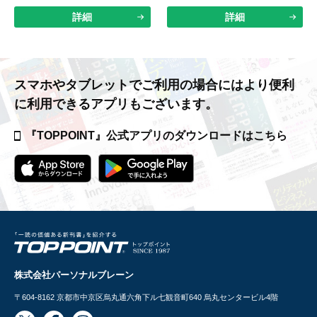
詳細
詳細
スマホやタブレットでご利用の場合には
より便利
に利用できるアプリもございます。
『TOPPOINT』公式アプリの
ダウンロードはこちら
株式会社パーソナルブレーン
〒604-8162
京都市中京区烏丸通六角下ル七観音町640 烏丸センタービル4階