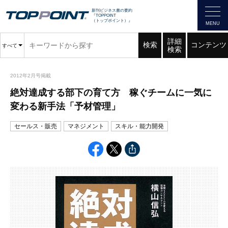
新刊ビジネス書の要約
『TOPPOINT
（トップポイント）』
詳細
検索
コンテンツ
すべて
検索
2012年2月号掲載
絶対達成する部下の育て方 稼ぐチームに一気に
変わる新手法「予材管理」
セールス・販売
マネジメント
スキル・能力開発