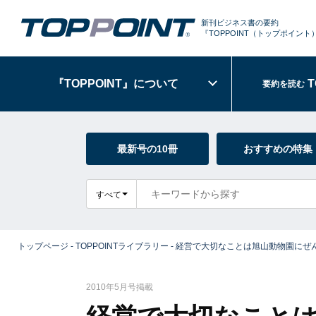
新刊ビジネス書の要約
『TOPPOINT
（トップポイント
『TOPPOINT』
について
T
要約を読む
最新号の10冊
おすすめの特集
すべて
トップページ
-
TOPPOINTライブラリー
-
経営で大切なことは旭山動物園にぜ
2010年5月号掲載