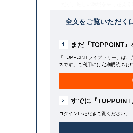
だが、厳しい環境を乗り越える
だ。それにより危機に立ち向かう
全文をご覧いただく
第一歩なのである。
まだ『TOPPOIN
1
「TOPPOINTライブラリー」は、
スです。ご利用には定期購読のお
すでに『TOPPOI
2
ログインいただきご覧ください。