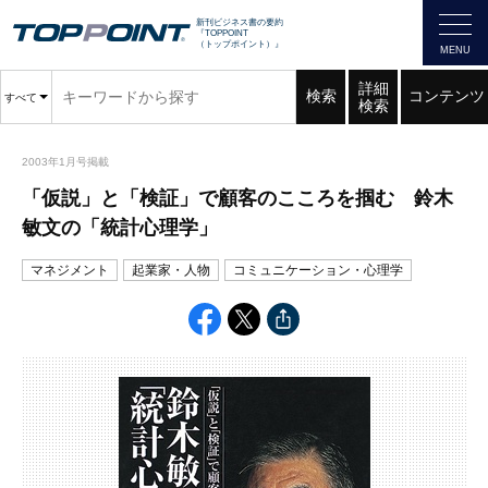
新刊ビジネス書の要約
『TOPPOINT
（トップポイント）』
詳細
検索
コンテンツ
すべて
検索
2003年1月号掲載
「仮説」と「検証」で顧客のこころを掴む 鈴木
敏文の「統計心理学」
マネジメント
起業家・人物
コミュニケーション・心理学