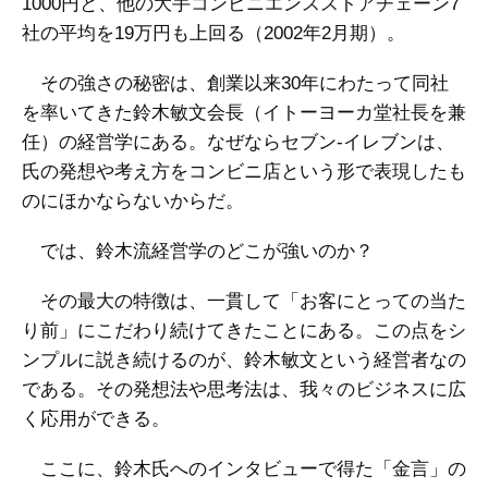
1000円と、他の大手コンビニエンスストアチェーン7
社の平均を19万円も上回る（2002年2月期）。
その強さの秘密は、創業以来30年にわたって同社
を率いてきた鈴木敏文会長（イトーヨーカ堂社長を兼
任）の経営学にある。なぜならセブン‐イレブンは、
氏の発想や考え方をコンビニ店という形で表現したも
のにほかならないからだ。
では、鈴木流経営学のどこが強いのか？
その最大の特徴は、一貫して「お客にとっての当た
り前」にこだわり続けてきたことにある。この点をシ
ンプルに説き続けるのが、鈴木敏文という経営者なの
である。その発想法や思考法は、我々のビジネスに広
く応用ができる。
ここに、鈴木氏へのインタビューで得た「金言」の