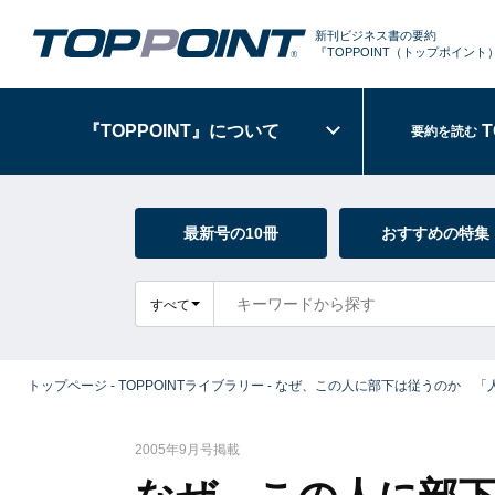
新刊ビジネス書の要約
『TOPPOINT
（トップポイント
『TOPPOINT』
について
T
要約を読む
最新号の10冊
おすすめの特集
すべて
トップページ
-
TOPPOINTライブラリー
-
なぜ、この人に部下は従うのか 「人
2005年9月号掲載